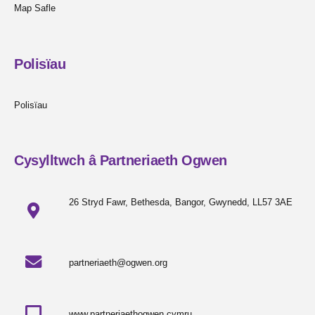
Map Safle
Polisïau
Polisïau
Cysylltwch â Partneriaeth Ogwen
26 Stryd Fawr, Bethesda, Bangor, Gwynedd, LL57 3AE
partneriaeth@ogwen.org
www.partneriaethogwen.cymru