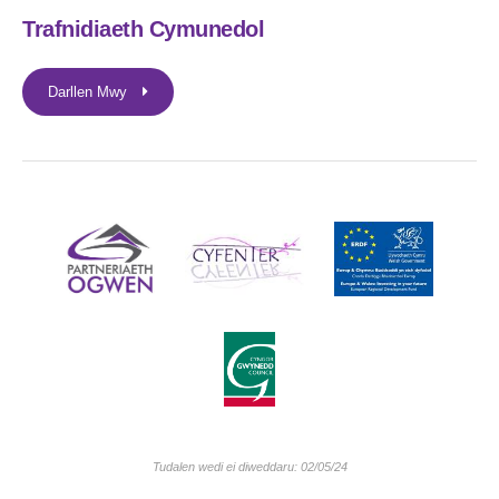
Trafnidiaeth Cymunedol
Darllen Mwy
Tudalen wedi ei diweddaru: 02/05/24