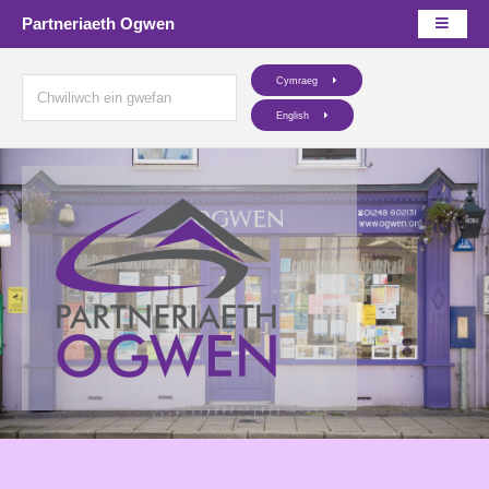
Partneriaeth Ogwen
Cymraeg
English