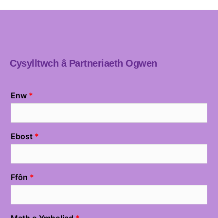
Cysylltwch â Partneriaeth Ogwen