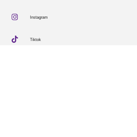
Instagram
Tiktok
Linkedin
© 2026 Partneriaeth Ogwen
Wedi'i bweru gan ProcessWire
-
Dab Design