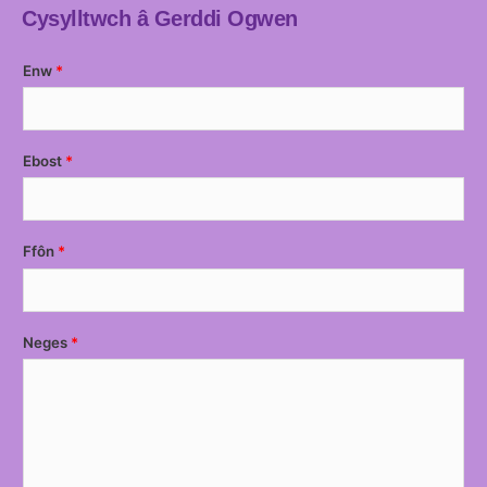
Cysylltwch â Gerddi Ogwen
Enw
Ebost
Ffôn
Neges