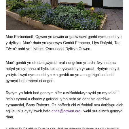
Mae Partneriaeth Ogwen yn arwain ar gadw sawl gardd cymunedol yn
y dyffryn. Mae'r rhain yn cynnwys Gerddi Ffrancon, Llys Dafydd, Tan
Tŵr a'r ardd yn Llyfrgell Cymunedol Dyffryn Ogwen.
Mae'r gerddi yn ofodau gwyrdd, braf i drigolion yr ardal fwynhau ac
hefyd yn cyfrannu at hybu bio-amrywiaeth yn yr ardal. Rydym hefyd
yn tyfu bwyd cymunedol yn ein gerddi ac yn annog trigolion lleol i
gymryd beth maent ei angen.
Rydym yn falch bod gennym nifer o wirfoddolwyr sydd yn mynd ati i
helpu cynnal a chadw y gofodau yma ochr yn ochr a'n garddwr
cymunedol, Barry Roberts. Os hoffech chi wirfoddoli neu datblygu eich
sgiliau plis cysylltwch hefo
chris@ogwen.org
i weld sut allwch gymryd
rhan.