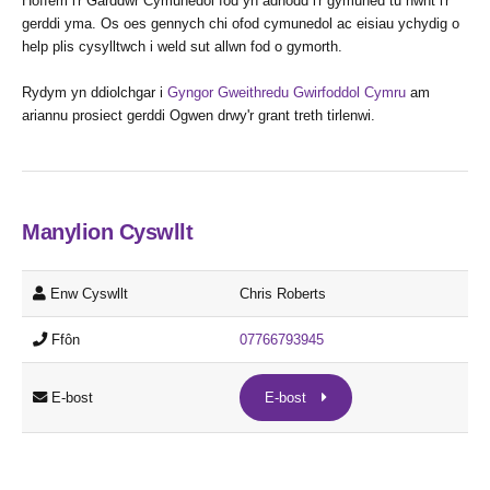
Hoffem i'r Garddwr Cymunedol fod yn adnodd i'r gymuned tu hwnt i'r
gerddi yma. Os oes gennych chi ofod cymunedol ac eisiau ychydig o
help plis cysylltwch i weld sut allwn fod o gymorth.
Rydym yn ddiolchgar i
Gyngor Gweithredu Gwirfoddol Cymru
am
ariannu prosiect gerddi Ogwen drwy'r grant treth tirlenwi.
Manylion Cyswllt
Enw Cyswllt
Chris Roberts
Ffôn
07766793945
E-bost
E-bost