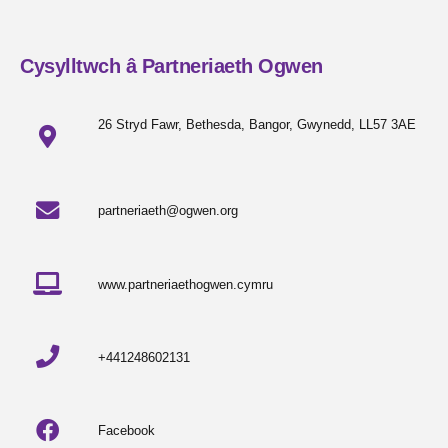
Cysylltwch â Partneriaeth Ogwen
26 Stryd Fawr, Bethesda, Bangor, Gwynedd, LL57 3AE
partneriaeth@ogwen.org
www.partneriaethogwen.cymru
+441248602131
Facebook