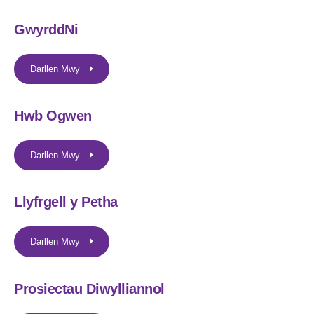
GwyrddNi
Darllen Mwy
Hwb Ogwen
Darllen Mwy
Llyfrgell y Petha
Darllen Mwy
Prosiectau Diwylliannol