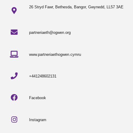
26 Stryd Fawr, Bethesda, Bangor, Gwynedd, LL57 3AE
partneriaeth@ogwen.org
www.partneriaethogwen.cymru
+441248602131
Facebook
Instagram