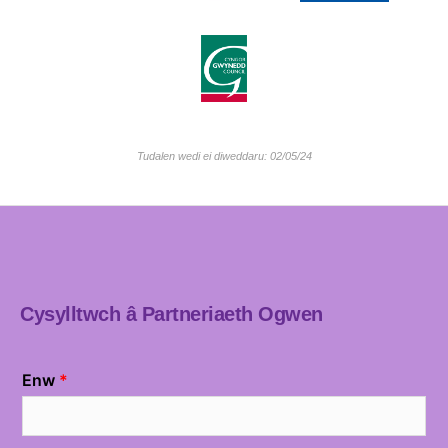
Tudalen wedi ei diweddaru: 02/05/24
Cysylltwch â Partneriaeth Ogwen