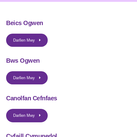
Beics Ogwen
Darllen Mwy
Bws Ogwen
Darllen Mwy
Canolfan Cefnfaes
Darllen Mwy
Cyfaill Cymunedol