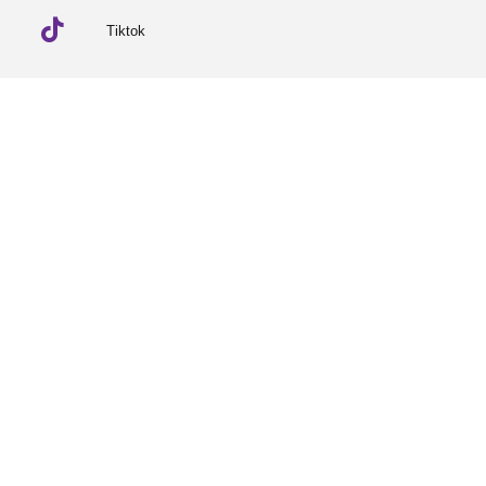
Tiktok
Linkedin
© 2026 Partneriaeth Ogwen
Wedi'i bweru gan ProcessWire
-
Dab Design