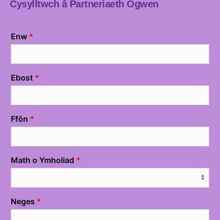
Cysylltwch â Partneriaeth Ogwen