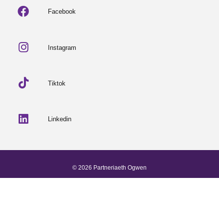
Facebook
Instagram
Tiktok
Linkedin
© 2026 Partneriaeth Ogwen
Wedi'i bweru gan ProcessWire
-
Dab Design