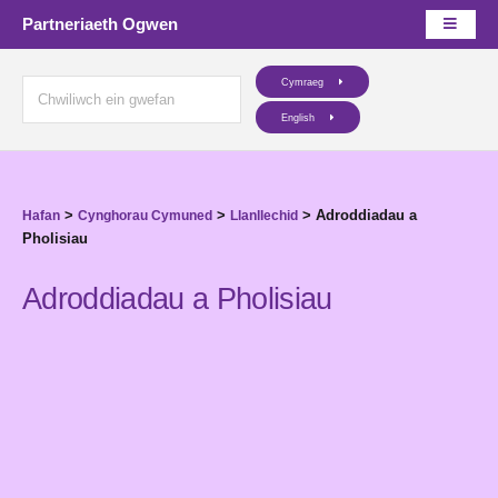
Partneriaeth Ogwen
Cymraeg
English
>
>
>
Adroddiadau a
Hafan
Cynghorau Cymuned
Llanllechid
Pholisiau
Adroddiadau a Pholisiau