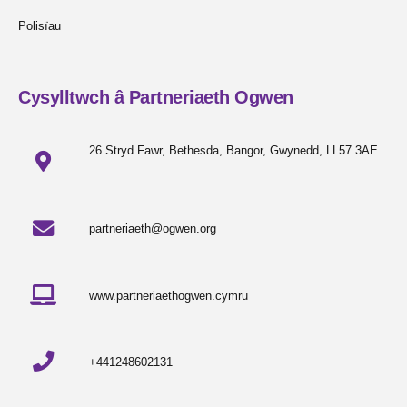
Polisïau
Cysylltwch â Partneriaeth Ogwen
26 Stryd Fawr, Bethesda, Bangor, Gwynedd, LL57 3AE
partneriaeth@ogwen.org
www.partneriaethogwen.cymru
+441248602131