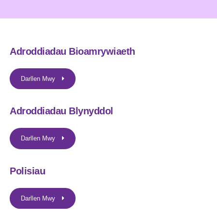
Adroddiadau Bioamrywiaeth
Darllen Mwy
Adroddiadau Blynyddol
Darllen Mwy
Polisiau
Darllen Mwy